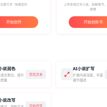
日更万字 · 快速签约
上传本地已写小说，拆解章节，
剧情
开始创作
开始创拆书
I小说润色
AI小说扩写
优化文本
化语言表达，提升
扩展内容深度，丰富
本质量
细节描述
I小说改写
开始改写
塑表达，焕新文本