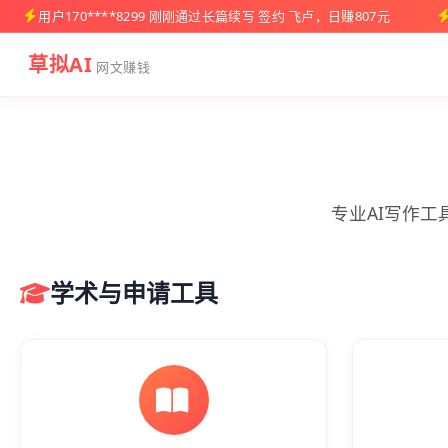
用户170****8299 刚刚通过长篇续写 签约 飞卢，日赚807元
草拟AI
网文赚钱
专业AI写作
学术与申请工具