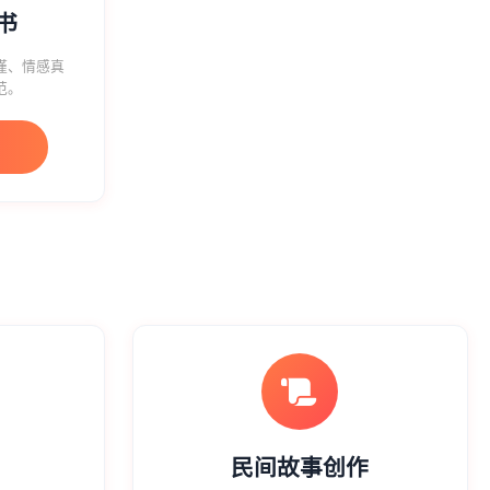
书
谨、情感真
范。
民间故事创作