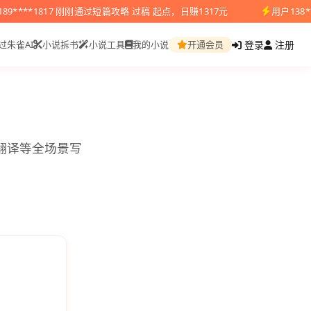
89****1817 刚刚通过短篇攻略 过稿 起点，日赚1317元
用户138
登录
注册
过朱雀AI
小说拆书
小说工具
我的小说
开通会员
翻译等全场景写