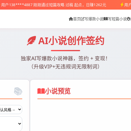
用户138****4887 刚刚通过短篇攻略 过稿 起点，日赚1262元
用户
首页
写爆款小说
写短篇小说
AI小说创作签约
独家AI写爆款小说神器，签约 + 变现！
（升级VIP+无违规词无限制词）
小说预览