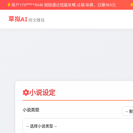
用户170****5046 刚刚通过短篇攻略 过稿 纵横，日赚963元
草拟AI
网文赚钱
小说设定
小说类型