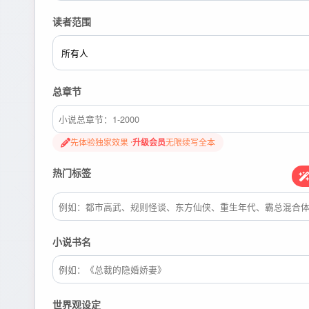
读者范围
总章节
先体验独家效果 ·
升级会员
无限续写全本
热门标签
小说书名
世界观设定