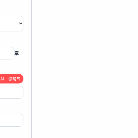
章
AI一键帮写