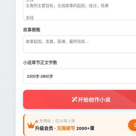
故事梗概
小说章节正文字数
开始创作小说
免费版 | 仅20章上限
升级会员 ·
无限续写
2000+章