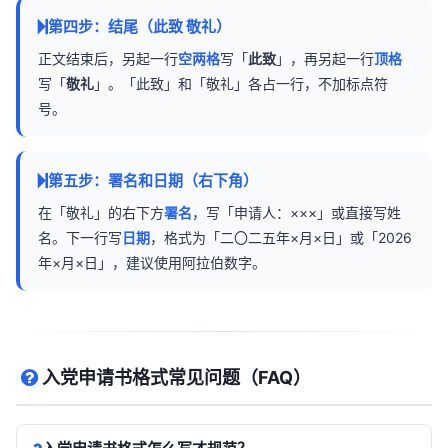
第四步：结尾（此致 敬礼）
正文结束后，另起一行
空两格
写「
此致
」，再另起一行
顶格
写「
敬礼
」。「此致」和「敬礼」各占一行，不加标点符
号。
第五步：署名和日期（右下角）
在「敬礼」的右下方
署名
，写「申请人：×××」或直接写姓
名。下一行写
日期
，格式为「二〇二五年×月×日」或「2026
年×月×日」，建议使用阿拉伯数字。
入党申请书格式常见问题（FAQ）