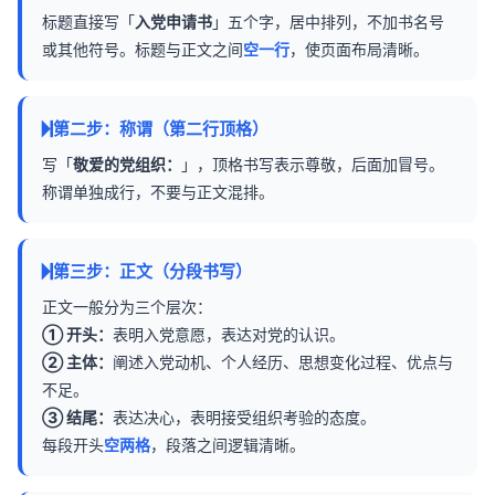
标题直接写「
入党申请书
」五个字，居中排列，不加书名号
或其他符号。标题与正文之间
空一行
，使页面布局清晰。
第二步：称谓（第二行顶格）
写「
敬爱的党组织：
」，顶格书写表示尊敬，后面加冒号。
称谓单独成行，不要与正文混排。
第三步：正文（分段书写）
正文一般分为三个层次：
① 开头：
表明入党意愿，表达对党的认识。
② 主体：
阐述入党动机、个人经历、思想变化过程、优点与
不足。
③ 结尾：
表达决心，表明接受组织考验的态度。
每段开头
空两格
，段落之间逻辑清晰。