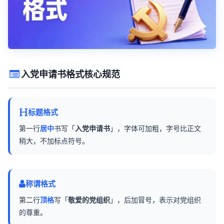
入党申请书格式核心规范
标题格式
第一行
居中
书写「
入党申请书
」，字体可加粗，字号比正文
稍大，不加标点符号。
称谓格式
第二行
顶格
写「
敬爱的党组织
」，后加冒号，表示对党组织
的尊重。