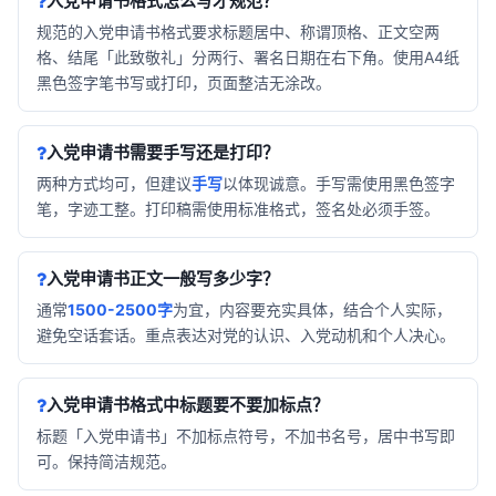
入党申请书格式怎么写才规范？
规范的入党申请书格式要求标题居中、称谓顶格、正文空两
格、结尾「此致敬礼」分两行、署名日期在右下角。使用A4纸
黑色签字笔书写或打印，页面整洁无涂改。
入党申请书需要手写还是打印？
两种方式均可，但建议
手写
以体现诚意。手写需使用黑色签字
笔，字迹工整。打印稿需使用标准格式，签名处必须手签。
入党申请书正文一般写多少字？
通常
1500-2500字
为宜，内容要充实具体，结合个人实际，
避免空话套话。重点表达对党的认识、入党动机和个人决心。
入党申请书格式中标题要不要加标点？
标题「入党申请书」不加标点符号，不加书名号，居中书写即
可。保持简洁规范。