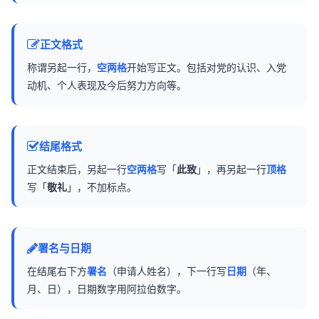
正文格式
称谓另起一行，
空两格
开始写正文。包括对党的认识、入党
动机、个人表现及今后努力方向等。
结尾格式
正文结束后，另起一行
空两格
写「
此致
」，再另起一行
顶格
写「
敬礼
」，不加标点。
署名与日期
在结尾右下方
署名
（申请人姓名），下一行写
日期
（年、
月、日），日期数字用阿拉伯数字。