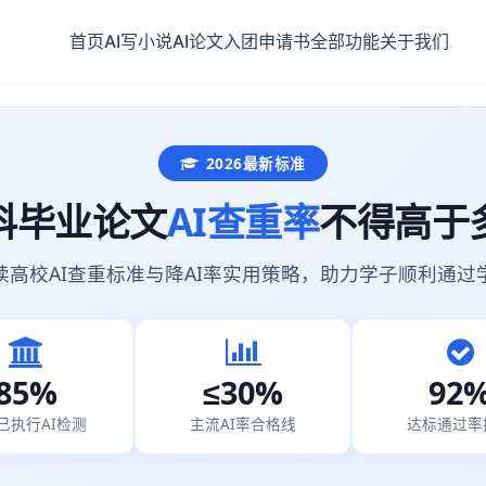
首页
AI写小说
AI论文
入团申请书
全部功能
关于我们
2026最新标准
科毕业论文
AI查重率
不得高于
读高校AI查重标准与降AI率实用策略，助力学子顺利通过
85%
≤30%
92
已执行AI检测
主流AI率合格线
达标通过率