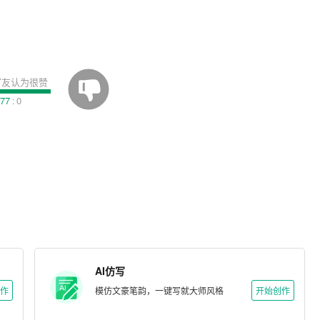
%写友认为很赞
77
0
:
AI仿写
作
模仿文豪笔韵，一键写就大师风格
开始创作