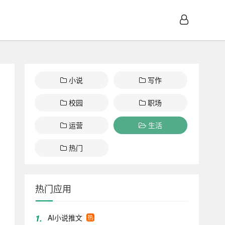
小说
写作
校园
职场
运营
生活
热门
热门应用
1.
AI小说推文
热