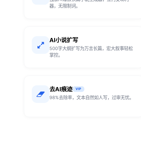
器，无限制词。
AI小说扩写
500字大纲扩写为万言长篇，宏大叙事轻松
掌控。
去AI痕迹
VIP
98%去除率，文本自然如人写，过审无忧。