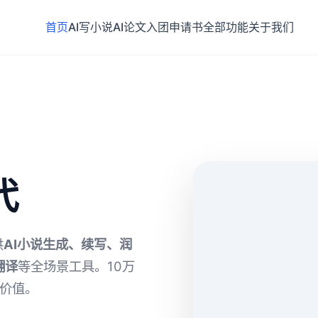
首页
AI写小说
AI论文
入团申请书
全部功能
关于我们
代
供
AI小说生成、续写、润
翻译
等全场景工具。10万
有价值。