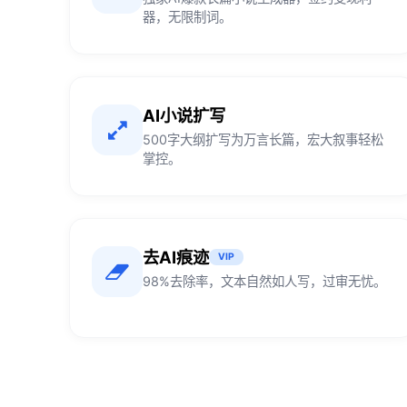
器，无限制词。
AI小说扩写
500字大纲扩写为万言长篇，宏大叙事轻松
掌控。
去AI痕迹
VIP
98%去除率，文本自然如人写，过审无忧。