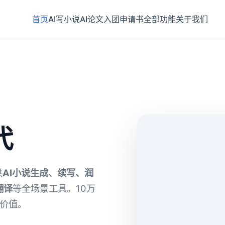
首页
AI写小说
AI论文
入团申请书
全部功能
关于我们
代
供
AI小说生成、续写、润
翻译
等全场景工具。10万
有价值。