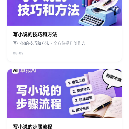
写小说的技巧和方法
写小说的技巧和方法 - 全方位提升创作力
08-09
写小说的步骤流程