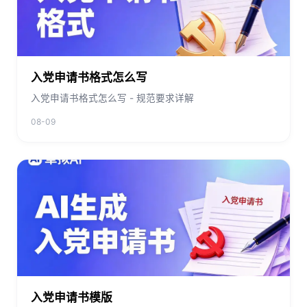
入党申请书格式怎么写
入党申请书格式怎么写 - 规范要求详解
08-09
入党申请书模版