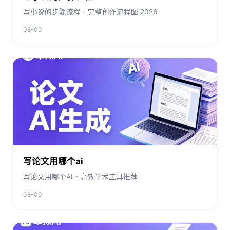
写小说的步骤流程 - 完整创作流程图 2026
08-09
写论文用哪个ai
写论文用哪个AI - 高效学术工具推荐
08-09