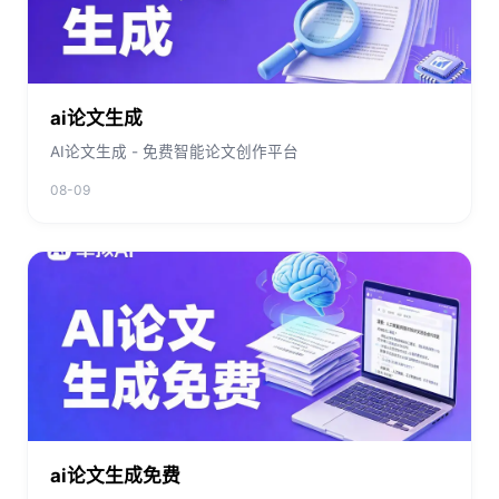
ai论文生成
AI论文生成 - 免费智能论文创作平台
08-09
ai论文生成免费