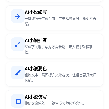
AI小说续写
一键续写未完成章节，完美延续文风，断更不再
愁。
AI小说扩写
500字大纲扩写为万言长篇，宏大叙事轻松掌
控。
AI小说润色
锤炼文字，瞬间提升文笔档次，让语言更具大师
风范。
AI小说仿写
模仿文豪笔韵，一键生成大师风格文字。