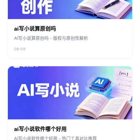
ai写小说算原创吗
AI写小说算原创吗 - 版权与原创性解析
08-09
ai写小说软件哪个好用
AI写小说软件哪个好用 - 热门工具对比推荐