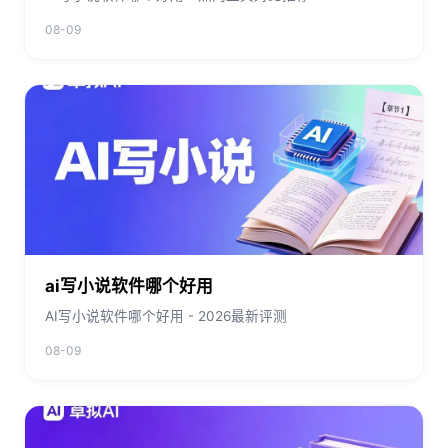
08-09
ai写小说软件哪个好用
AI写小说软件哪个好用 - 2026最新评测
08-09