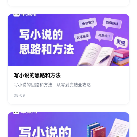
写小说的思路和方法
写小说的思路和方法 - 从零到完结全攻略
08-09