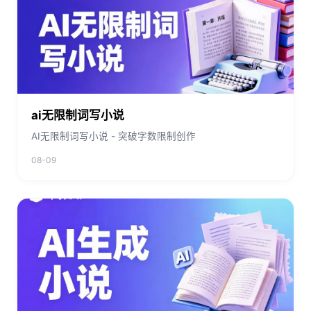
ai无限制词写小说
AI无限制词写小说 - 突破字数限制创作
08-09