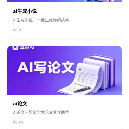
ai生成小说
AI生成小说 - 一键生成你的故事
08-09
ai论文
AI论文 - 智能学术论文写作助手
08-09