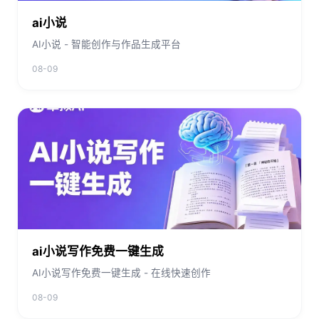
ai小说
AI小说 - 智能创作与作品生成平台
08-09
ai小说写作免费一键生成
AI小说写作免费一键生成 - 在线快速创作
08-09