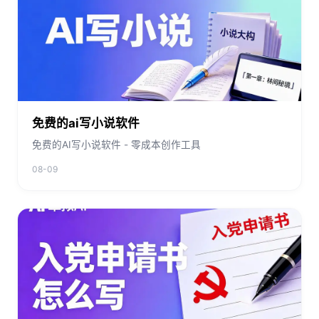
免费的ai写小说软件
免费的AI写小说软件 - 零成本创作工具
08-09