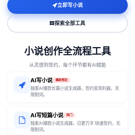
立即写小说
探索全部工具
小说创作全流程工具
从灵感到签约，每个环节都有AI赋能
AI写小说
爆款预定
独家AI爆款长篇小说生成器，签约变现利器，无
限制词。
AI写短篇小说
热门
独家AI爆款小说生成器，日更万字.快速签约，无
限制词。