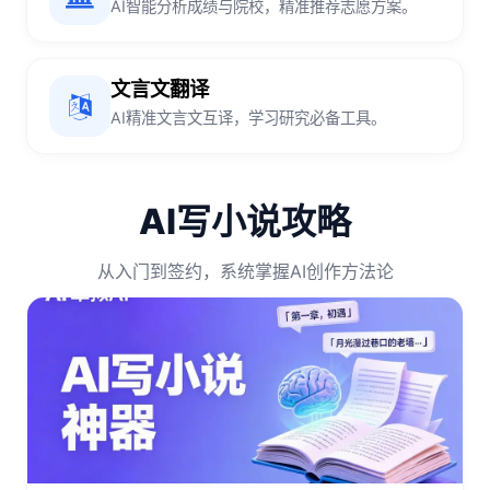
AI智能分析成绩与院校，精准推荐志愿方案。
文言文翻译
AI精准文言文互译，学习研究必备工具。
AI写小说攻略
从入门到签约，系统掌握AI创作方法论