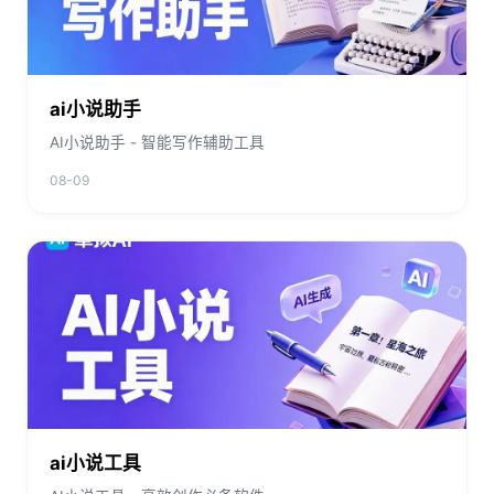
ai小说助手
AI小说助手 - 智能写作辅助工具
08-09
ai小说工具