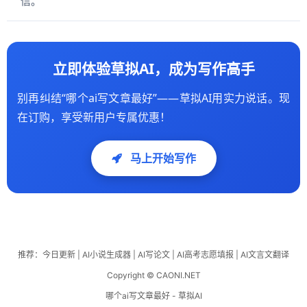
信。
立即体验草拟AI，成为写作高手
别再纠结“哪个ai写文章最好”——草拟AI用实力说话。现
在订购，享受新用户专属优惠！
马上开始写作
推荐：
今日更新
|
AI小说生成器
|
AI写论文
|
AI高考志愿填报
|
AI文言文翻译
Copyright © CAONI.NET
哪个ai写文章最好 - 草拟AI