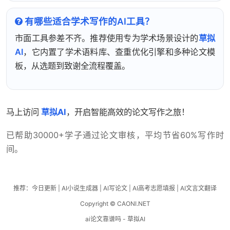
有哪些适合学术写作的AI工具？
市面工具参差不齐。推荐使用专为学术场景设计的
草拟
AI
，它内置了学术语料库、查重优化引擎和多种论文模
板，从选题到致谢全流程覆盖。
马上访问
草拟AI
，开启智能高效的论文写作之旅！
已帮助30000+学子通过论文审核，平均节省60%写作时
间。
推荐：
今日更新
|
AI小说生成器
|
AI写论文
|
AI高考志愿填报
|
AI文言文翻译
Copyright © CAONI.NET
ai论文靠谱吗 - 草拟AI