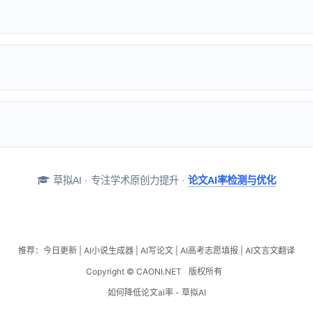
草拟AI · 专注学术原创力提升 ·
论文AI率检测与优化
推荐：
今日更新
|
AI小说生成器
|
AI写论文
|
AI高考志愿填报
|
AI文言文翻译
Copyright © CAONI.NET
版权所有
如何降低论文ai率 - 草拟AI