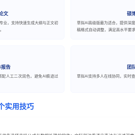
论文
硕
见专业，支持快速生成大纲与正文初
草拟AI高级版最为适合，提供深
。
稿格式自动调整，满足高水平要
与报告
团
搭配人工二次润色，避免AI痕迹过
草拟AI支持多人在线协同，实时
4个实用技巧