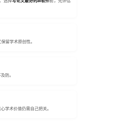
。选择
写论文最好的ai软件
前，先评估
又保留学术原创性。
不及防。
核心学术价值仍需自己把关。