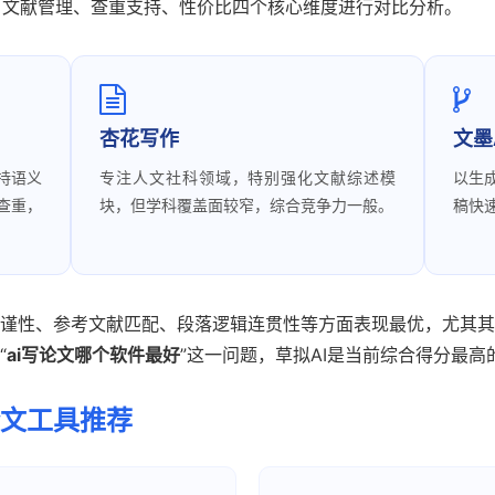
质量、文献管理、查重支持、性价比四个核心维度进行对比分析。
杏花写作
文墨
持语义
专注人文社科领域，特别强化文献综述模
以生
查重，
块，但学科覆盖面较窄，综合竞争力一般。
稿快
谨性、参考文献匹配、段落逻辑连贯性等方面表现最优，尤其其
“
ai写论文哪个软件最好
”这一问题，草拟AI是当前综合得分最高
论文工具推荐