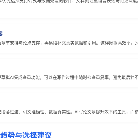
工科优先选择支持公式与数据处理的软件；文科则注重语言表达与论述深度
容
包括章节安排与论点支撑，再逐段补充真实数据和引用。这样既提高效率，
但草拟AI集成查重功能，可以在写作过程中随时检查重复率，避免最后猝
查段落过渡、引文准确性、数据真实性。AI写论文是提升效率的工具，而
来趋势与选择建议