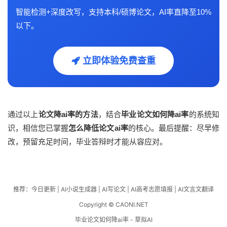
智能检测+深度改写，支持本科/硕博论文，AI率直降至10%
以下。
立即体验免费查重
通过以上
论文降ai率的方法
，结合
毕业论文如何降ai率
的系统知
识，相信您已掌握
怎么降低论文ai率
的核心。最后提醒：尽早修
改，预留充足时间，毕业答辩时才能从容应对。
推荐：
今日更新
|
AI小说生成器
|
AI写论文
|
AI高考志愿填报
|
AI文言文翻译
Copyright © CAONI.NET
毕业论文如何降ai率 - 草拟AI