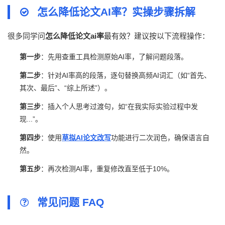
怎么降低论文AI率？实操步骤拆解
很多同学问
怎么降低论文ai率
最有效？建议按以下流程操作：
第一步
：先用查重工具检测原始AI率，了解问题段落。
第二步
：针对AI率高的段落，逐句替换高频AI词汇（如“首先、
其次、最后”、“综上所述”）。
第三步
：插入个人思考过渡句，如“在我实际实验过程中发
现...”。
第四步
：使用
草拟AI论文改写
功能进行二次润色，确保语言自
然。
第五步
：再次检测AI率，重复修改直至低于10%。
常见问题 FAQ