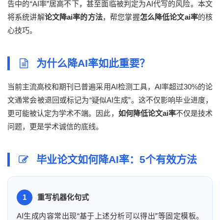
告中的“AI率”居高不下，甚至面临被判定为AI代写的风险。本文
将系统讲解
论文降ai率的方法
，帮您掌握
怎么降低论文ai率
的核
心技巧。
为什么降AI率如此重要？
当前主流高校和期刊已普遍采用AI检测工具，AI率超过30%的论
文通常会被退回或标记为“疑似AI生成”。这不仅影响毕业进度，
更可能被认定为学术不端。因此，
如何降低论文ai率
不仅是技术
问题，更是学术诚信的底线。
毕业论文如何降AI率：5个有效方法
1
重写机器化句式
AI生成内容常出现“基于上述分析可以得出”等固定模板。