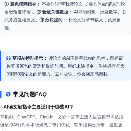
① 避免模糊指令：
不要只说“帮我读论文”，要具体如“请从理论
贡献角度评价”。
② 验证关键数据：
AI可能幻觉，涉及数字、公
式务必复核原文。
③ 分块提问：
长论文分章节输入，效果更
佳。
草拟AI特别提示：
读论文的AI不是替代你的思考，而是帮
你节省80%的筛选和提炼时间。用好上述指令，你将拥有每天
阅读50篇论文的超能力。立即尝试，你会回来感谢我。
常见问题FAQ
AI读文献指令主要适用于哪些AI？
草拟AI、ChatGPT、Claude、文心一言等主流大语言模型均适用。
但草拟AI针对学术场景做了专门优化，输出结构更清晰，速度更