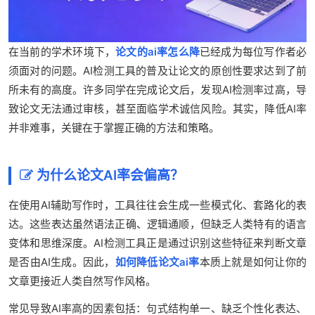
在当前的学术环境下，
论文的ai率怎么降
已经成为每位写作者必
须面对的问题。AI检测工具的普及让论文的原创性要求达到了前
所未有的高度。许多同学在完成论文后，发现AI检测率过高，导
致论文无法通过审核，甚至面临学术诚信风险。其实，降低AI率
并非难事，关键在于掌握正确的方法和策略。
为什么论文AI率会偏高？
在使用AI辅助写作时，工具往往会生成一些模式化、套路化的表
达。这些表达虽然语法正确、逻辑通顺，但缺乏人类特有的语言
变体和思维深度。AI检测工具正是通过识别这些特征来判断文章
是否由AI生成。因此，
如何降低论文ai率
本质上就是如何让你的
文章更接近人类自然写作风格。
常见导致AI率高的因素包括：句式结构单一、缺乏个性化表达、