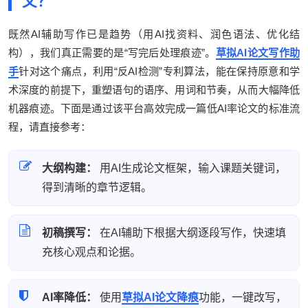
文？
既然AI辅助写作已是趋势（用AI找资料、润色语法、优化结
构），我们真正需要的是“写完后处理痕迹”。
草拟AI论文写作助
手
针对这个痛点，利用“反AI检测”专利算法，能在保持原意和学
术深度的前提下，重塑语句的语序、用词和节奏，从而大幅降低
机器痕迹。下面是通过该平台高效完成一篇低AI率论文的标准流
程，请直接参考：
大纲构建：
用AI生成论文框架，输入课题关键词，
得到清晰的章节逻辑。
初稿撰写：
在AI辅助下根据大纲逐段写作，快速填
充核心观点和论据。
AI率降低：
使用
草拟AI论文降痕
功能，一键改写，