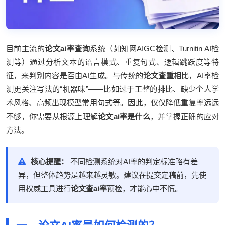
目前主流的
论文ai率查询
系统（如知网AIGC检测、Turnitin AI检
测等）通过分析文本的语言模式、重复句式、逻辑跳跃度等特
征，来判别内容是否由AI生成。与传统的
论文查重
相比，AI率检
测更关注写法的“机器味”——比如过于工整的排比、缺少个人学
术风格、高频出现模型常用句式等。因此，仅仅降低重复率远远
不够，你需要从根源上理解
论文ai率是什么
，并掌握正确的应对
方法。
核心提醒：
不同检测系统对AI率的判定标准略有差
异，但整体趋势是越来越灵敏。建议在提交定稿前，先使
用权威工具进行
论文查ai率
预检，才能心中不慌。