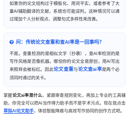
如果你的论文结构过于模板化、用词平实，或者参考了大
量AI辅助翻译的文献，系统也可能误判。这种情况可以通
过增加个人分析观点、调整句式多样性来改善。
问：传统论文查重和查AI率是一回事吗？
不是。查重检测的是相似文字（抄袭），查AI率检测的是
写作风格是否像机器。哪怕你的论文全是原创，用AI写出
论文查重
论文查ai率
来照样会被标红。因此
与
是两个必
须同时通过的关卡。
掌握
论文ai率是什么
，紧跟审查规则变化，再加上专业的工具辅
助，你完全可以把AI当作得力助手而不是学术污点。现在就点击
草拟AI论文助手
，体验智能降痕与高效写作协同的创作方式吧。