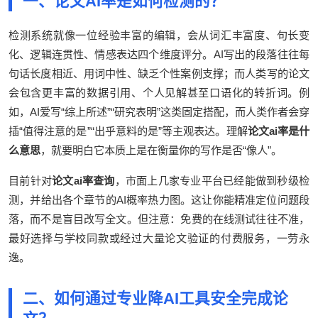
一、论文AI率是如何检测的？
检测系统就像一位经验丰富的编辑，会从词汇丰富度、句长变
化、逻辑连贯性、情感表达四个维度评分。AI写出的段落往往每
句话长度相近、用词中性、缺乏个性案例支撑；而人类写的论文
会包含更丰富的数据引用、个人见解甚至口语化的转折词。例
如，AI爱写“综上所述”“研究表明”这类固定搭配，而人类作者会穿
插“值得注意的是”“出乎意料的是”等主观表达。理解
论文ai率是什
么意思
，就要明白它本质上是在衡量你的写作是否“像人”。
目前针对
论文ai率查询
，市面上几家专业平台已经能做到秒级检
测，并给出各个章节的AI概率热力图。这让你能精准定位问题段
落，而不是盲目改写全文。但注意：免费的在线测试往往不准，
最好选择与学校同款或经过大量论文验证的付费服务，一劳永
逸。
二、如何通过专业降AI工具安全完成论