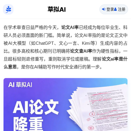
草拟AI
登录
注册
在学术审查日益严格的今天，
论文AI率
已经成为每位毕业生、科
研人员必须直面的新门槛。简单说，论文AI率指的是论文正文中
被AI大模型（如ChatGPT、文心一言、Kimi等）生成内容的占
比。很多高校和核心期刊已明确将
论文查AI率
作为硬性指标，一
旦超标轻则退修重写，重则取消学位或撤稿。理解
论文ai率是什
么意思
，是你在AI辅助写作时代安全通行的第一步。