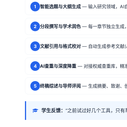
1
智能选题与大纲生成
— 输入研究领域，A
2
分段撰写与学术润色
— 每一章节独立生成
3
文献引用与格式校对
— 自动生成参考文献(AP
4
AI查重与深度降重
— 对接权威查重库，精
5
终稿综述与导师评阅
— 生成摘要、致谢、
学生反馈：
“之前试过好几个工具，只有草