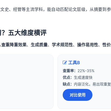
、文史、经管等主流学科，能自动匹配论文层级，从摘要到参
用？五大维度横评
从
查重降重效果
、
生成质量
、
学术规范性
、
操作易用性
、
性价
工具B
查重率：
22%-35%
优点：
生成速度快
缺点：
内容泛化，易出现重复
对比使用