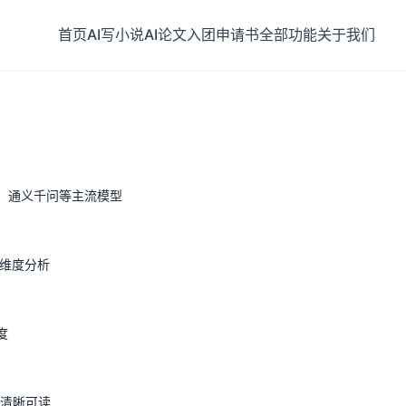
首页
AI写小说
AI论文
入团申请书
全部功能
关于我们
言、通义千问等主流模型
双维度分析
度
果清晰可读