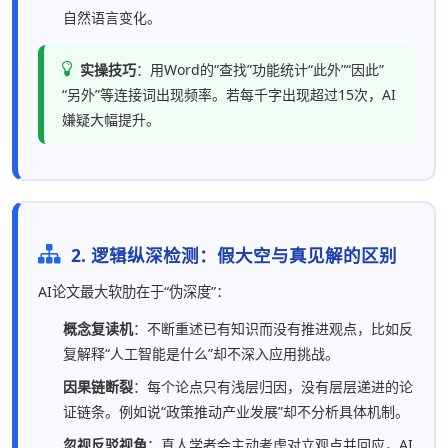
自然语言变化。
实操技巧
：用Word的“查找”功能统计“此外”“因此”
“另外”等连接词出现频率。若每千字出现超过15次，AI
嫌疑大幅提升。
2. 逻辑纵深检测：假大空与真见解的区别
AI论文最大软肋在于“伪深度”：
概念复读机
：不断重述已有知识而没有推进观点，比如反
复解释“人工智能是什么”却不深入应用挑战。
因果链断裂
：每个论点只有浅层归因，没有层层递进的论
证链条。例如说“政策推动产业发展”却不分析具体机制。
忽视反驳视角
：真人学者会主动考虑对立观点并回应，AI