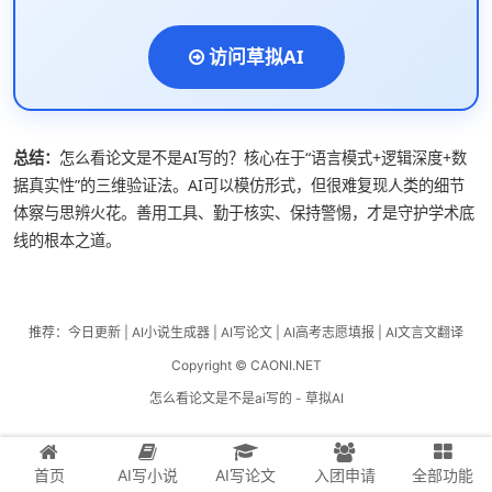
访问草拟AI
总结：
怎么看论文是不是AI写的？核心在于“语言模式+逻辑深度+数
据真实性”的三维验证法。AI可以模仿形式，但很难复现人类的细节
体察与思辨火花。善用工具、勤于核实、保持警惕，才是守护学术底
线的根本之道。
推荐：
今日更新
|
AI小说生成器
|
AI写论文
|
AI高考志愿填报
|
AI文言文翻译
Copyright © CAONI.NET
怎么看论文是不是ai写的 - 草拟AI
首页
AI写小说
AI写论文
入团申请
全部功能