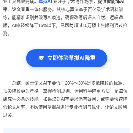
业工具高效完成。
草拟AI
专注于学术写作场景，提供
智能降AI
率
、
论文查重
一体化服务。其核心算法基于百亿级学术语料训
练，能精准识别并改写AI痕迹，确保改写后语言自然、逻辑通
顺，AI率轻松降至15%以下。已帮助超过10万硕士生顺利通过检
测。
立即体验草拟AI降重
总结：硕士论文AI率要低于20%～30%是多数院校的标准，
顶尖院校更为严格。掌握检测规则、运用科学降重方法，是每位
研究生必备的技能。如果您对AI率要求仍有疑问，或需要快速降
低论文AI率，不妨使用草拟AI进行专业检测与优化，让论文顺利
过关。