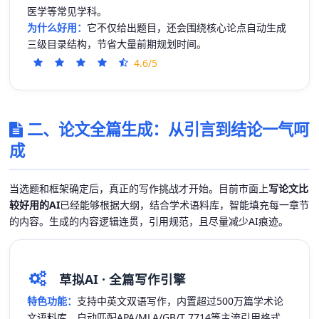
医学等常见学科。
为什么好用：
它不仅给出题目，还会围绕核心论点自动生成
三级目录结构，节省大量前期规划时间。
4.6/5
二、论文全篇生成：从引言到结论一气呵
成
当选题和框架确定后，真正的写作挑战才开始。目前市面上
写论文比
较好用的AI
已经能够根据大纲，结合学术语料库，智能填充每一章节
的内容。生成的内容逻辑连贯，引用规范，且尽量减少AI痕迹。
草拟AI · 全篇写作引擎
特色功能：
支持中英文双语写作，内置超过500万篇学术论
文语料库，自动匹配APA/MLA/GB/T 7714等主流引用格式。