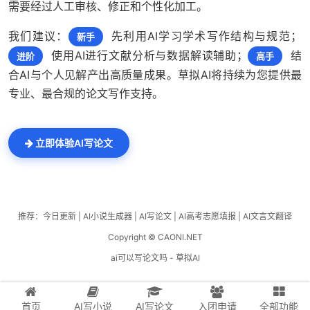
需要经过人工审核、修正和个性化加工。
我们建议：
先利用AI学习学术写作结构与规范；
新手
使用AI进行文献分析与数据解读辅助；
结
进阶
高手
合AI与个人见解产出高质量成果。草拟AI将持续为您提供最
专业、最合规的论文写作支持。
立即体验AI写论文
推荐：
今日更新
|
AI小说生成器
|
AI写论文
|
AI高考志愿填报
|
AI文言文翻译
Copyright © CAONI.NET
ai可以写论文吗 - 草拟AI
首页
AI写小说
AI写论文
入团申请
全部功能