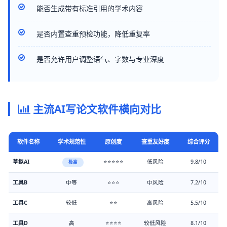
能否生成带有标准引用的学术内容
是否内置查重预检功能，降低重复率
是否允许用户调整语气、字数与专业深度
主流AI写论文软件横向对比
软件名称
学术规范性
原创度
查重友好度
综合评分
草拟AI
⭐⭐⭐⭐⭐
低风险
9.8/10
极高
工具B
中等
⭐⭐⭐
中风险
7.2/10
工具C
较低
⭐⭐
高风险
5.5/10
工具D
高
⭐⭐⭐⭐
较低风险
8.1/10