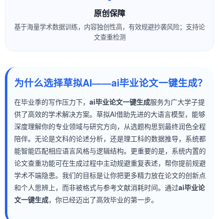
原创保障
基于海量学术数据训练，内容独创性高，有效规避抄袭风险；支持论
文查重检测
为什么选择草拟AI——ai毕业论文一键生成？
在毕业季的写作压力下，
ai毕业论文一键生成
服务为广大学子提
供了高效的学术解决方案。草拟AI借助先进的大语言模型，能够
深度理解你的专业领域与研究方向，从选题构思到最终润色全程
陪伴。无论是文科的论述分析，还是理工科的数据推导，系统都
能智能匹配相应语言风格与逻辑结构。更重要的是，系统内置的
论文查重功能可在生成过程中主动规避重复表述，帮你提前规避
学术不端隐患。我们的目标是让你把更多精力放在论文的创新点
和个人思辨上，而非被格式与参考文献消耗时间。通过
ai毕业论
文一键生成
，你已经迈出了高效毕业的第一步。