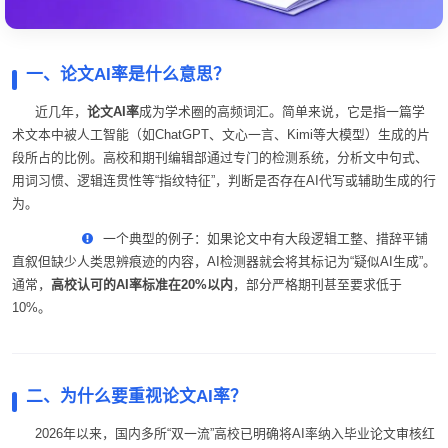
一、论文AI率是什么意思？
近几年，
论文AI率
成为学术圈的高频词汇。简单来说，它是指一篇学
术文本中被人工智能（如ChatGPT、文心一言、Kimi等大模型）生成的片
段所占的比例。高校和期刊编辑部通过专门的检测系统，分析文中句式、
用词习惯、逻辑连贯性等“指纹特征”，判断是否存在AI代写或辅助生成的行
为。
一个典型的例子：如果论文中有大段逻辑工整、措辞平铺
直叙但缺少人类思辨痕迹的内容，AI检测器就会将其标记为“疑似AI生成”。
通常，
高校认可的AI率标准在20%以内
，部分严格期刊甚至要求低于
10%。
二、为什么要重视论文AI率？
2026年以来，国内多所“双一流”高校已明确将AI率纳入毕业论文审核红