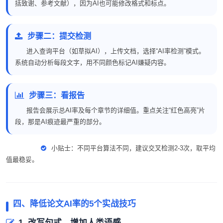
括致谢、参考文献），因为AI也可能修改格式和标点。
步骤二：提交检测
进入查询平台（如草拟AI），上传文档，选择“AI率检测”模式。
系统自动分析每段文字，用不同颜色标记AI嫌疑内容。
步骤三：看报告
报告会展示总AI率及每个章节的详细值。重点关注“红色高亮”片
段，那是AI痕迹最严重的部分。
小贴士：不同平台算法不同，建议交叉检测2-3次，取平均
值最稳妥。
四、降低论文AI率的5个实战技巧
1. 改写句式，增加人类语感