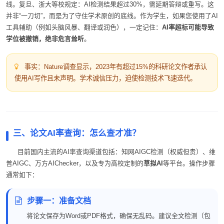
线。复旦、浙大等校规定：AI检测结果超过30%，需延期答辩或重写。这
并非“一刀切”，而是为了守住学术原创的底线。作为学生，如果您使用了AI
工具辅助（例如头脑风暴、翻译或润色），一定记住：
AI率超标可能导致
学位被撤销，绝非危言耸听
。
事实：Nature调查显示，2023年有超过15%的科研论文作者承认
使用AI写作且未声明。学术诚信压力，迫使检测技术飞速迭代。
三、论文AI率查询：怎么查才准？
目前国内主流的AI率查询渠道包括：知网AIGC检测（权威但贵）、维
普AIGC、万方AIChecker，以及专为高校定制的
草拟AI
等平台。操作步骤
通常如下：
步骤一：准备文档
将论文保存为Word或PDF格式，确保无乱码。建议全文检测（包