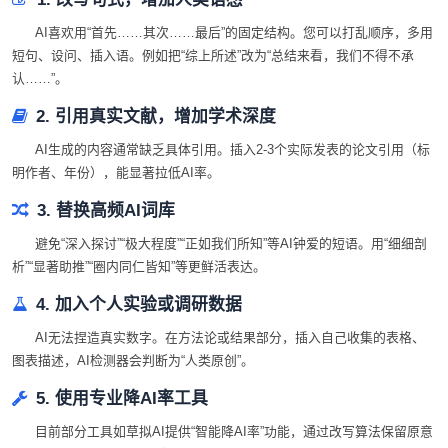
AI喜欢用“首先……其次……最后”的固定结构。您可以打乱顺序，多用
短句、设问、插入语。例如把“综上所述”改为“总结来看，我们不得不承
认……”。
2. 引用真实文献，增加学术深度
AI生成的内容通常缺乏具体引用。插入2-3个实际发表的论文引用（标
明作者、年份），能显著拉低AI率。
3. 替换高频AI词库
避免“深入探讨”“极大程度”“正如我们所知”等AI钟爱的短语。用“细细剖
析”“显著助推”“圈内同仁皆知”等更鲜活表达。
4. 加入个人实验或调研数据
AI无法捏造真实数字。在方法论或结果部分，插入自己收集的表格、
图表描述，AI检测器会判断为“人类原创”。
5. 使用专业降AI率工具
目前部分工具如草拟AI提供“智能降AI率”功能，通过改写算法保留原意