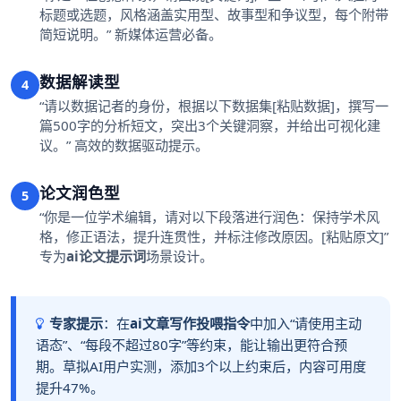
标题或选题，风格涵盖实用型、故事型和争议型，每个附带
简短说明。” 新媒体运营必备。
数据解读型
4
“请以数据记者的身份，根据以下数据集[粘贴数据]，撰写一
篇500字的分析短文，突出3个关键洞察，并给出可视化建
议。” 高效的数据驱动提示。
论文润色型
5
“你是一位学术编辑，请对以下段落进行润色：保持学术风
格，修正语法，提升连贯性，并标注修改原因。[粘贴原文]”
专为
ai论文提示词
场景设计。
专家提示
：在
ai文章写作投喂指令
中加入“请使用主动
语态”、“每段不超过80字”等约束，能让输出更符合预
期。草拟AI用户实测，添加3个以上约束后，内容可用度
提升47%。