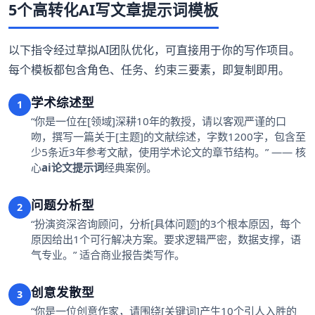
5个高转化AI写文章提示词模板
以下指令经过草拟AI团队优化，可直接用于你的写作项目。
每个模板都包含角色、任务、约束三要素，即复制即用。
学术综述型
1
“你是一位在[领域]深耕10年的教授，请以客观严谨的口
吻，撰写一篇关于[主题]的文献综述，字数1200字，包含至
少5条近3年参考文献，使用学术论文的章节结构。” —— 核
心
ai论文提示词
经典案例。
问题分析型
2
“扮演资深咨询顾问，分析[具体问题]的3个根本原因，每个
原因给出1个可行解决方案。要求逻辑严密，数据支撑，语
气专业。” 适合商业报告类写作。
创意发散型
3
“你是一位创意作家，请围绕[关键词]产生10个引人入胜的