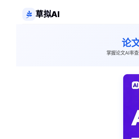
草拟AI
论
掌握论文AI率