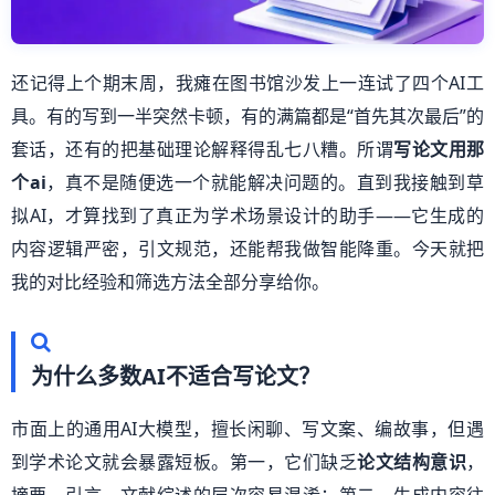
还记得上个期末周，我瘫在图书馆沙发上一连试了四个AI工
具。有的写到一半突然卡顿，有的满篇都是“首先其次最后”的
套话，还有的把基础理论解释得乱七八糟。所谓
写论文用那
个ai
，真不是随便选一个就能解决问题的。直到我接触到草
拟AI，才算找到了真正为学术场景设计的助手——它生成的
内容逻辑严密，引文规范，还能帮我做智能降重。今天就把
我的对比经验和筛选方法全部分享给你。
为什么多数AI不适合写论文？
市面上的通用AI大模型，擅长闲聊、写文案、编故事，但遇
到学术论文就会暴露短板。第一，它们缺乏
论文结构意识
，
摘要、引言、文献综述的层次容易混淆；第二，生成内容往