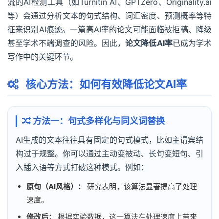
流的AI检测工具（如Turnitin AI、GPTZero、Originality.ai
等）会通过分析文本的句式结构、词汇密度、预测概率等特
征来识别AI痕迹。一篇高AI率的论文可能面临被拒稿、降级
甚至学术不端调查的风险。因此，
论文降低AI率
已成为学术
写作中的关键环节。
核心方法：如何有效降低论文AI率
方法一：句式多样化与同义词替换
AI生成的文本往往具有固定的句式模式，比如主谓宾结
构过于规整。你可以通过主动变被动、长句变短句、引
入插入语等方式打破这种模式。例如：
原句（AI风格）：
研究表明，该算法显著提高了处理
速度。
修改后：
根据实验数据，这一算法在处理速度上带来