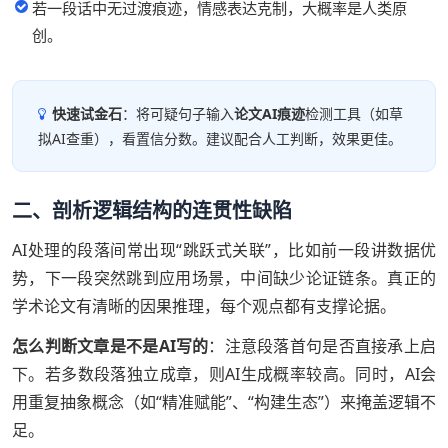
若一段话中无过渡痕迹，情感表达克制，大概率是人类原
创。
快速试金石
：将可疑句子输入
论文AI痕迹
检测工具（如草
拟AI查重），看置信分数。建议配合人工判断，效果更佳。
二、剖析逻辑结构的连贯性缺陷
AI处理的段落间常出现“跳跃式关联”，比如前一段讲数据优
势，下一段突然跳到应用场景，中间缺少论证链条。真正的
学术论文有清晰的因果推理，每个观点都有支撑论据。
怎么判断文章是不是AI写的
：注意段落首句是否直接承上启
下。若多数段落独立成章，则AI生成概率较高。同时，AI会
用重复抽象概念（如“精准赋能”、“构建生态”）来掩盖逻辑不
足。