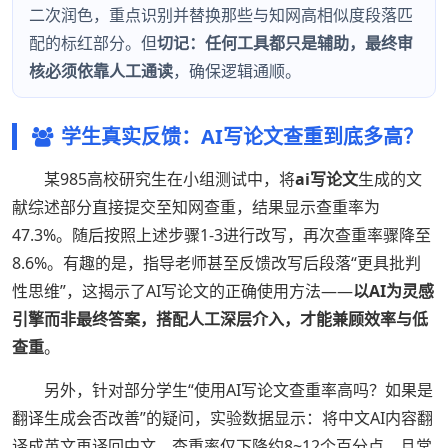
二次润色，重点识别并替换那些与知网高相似度段落匹
配的标红部分。但
切记：任何工具都只是辅助，最终审
核必须依靠人工通读
，确保逻辑通顺。
学生真实反馈：AI写论文查重到底多高？
某985高校研究生在小组测试中，将
ai写论文
生成的文
献综述部分直接提交至知网查重，结果显示查重率为
47.3%。随后按照上述步骤1-3进行改写，再次查重率骤降至
8.6%。有趣的是，指导老师甚至反馈改写后段落“更具批判
性思维”，这揭示了AI写论文的正确使用方法——
以AI为灵感
引擎而非最终答案，搭配人工深层介入，才能兼顾效率与低
查重
。
另外，针对部分学生“使用AI写论文查重率高吗？如果是
翻译生成会否改善”的疑问，实验数据显示：将中文AI内容翻
译成英文再译回中文，查重率仅下降约8~12个百分点，且常