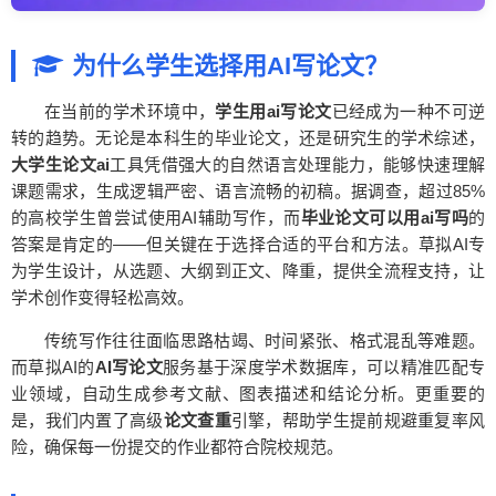
为什么学生选择用AI写论文？
在当前的学术环境中，
学生用ai写论文
已经成为一种不可逆
转的趋势。无论是本科生的毕业论文，还是研究生的学术综述，
大学生论文ai
工具凭借强大的自然语言处理能力，能够快速理解
课题需求，生成逻辑严密、语言流畅的初稿。据调查，超过85%
的高校学生曾尝试使用AI辅助写作，而
毕业论文可以用ai写吗
的
答案是肯定的——但关键在于选择合适的平台和方法。草拟AI专
为学生设计，从选题、大纲到正文、降重，提供全流程支持，让
学术创作变得轻松高效。
传统写作往往面临思路枯竭、时间紧张、格式混乱等难题。
而草拟AI的
AI写论文
服务基于深度学术数据库，可以精准匹配专
业领域，自动生成参考文献、图表描述和结论分析。更重要的
是，我们内置了高级
论文查重
引擎，帮助学生提前规避重复率风
险，确保每一份提交的作业都符合院校规范。