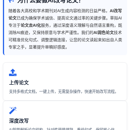
为什么要做AI改写论文？
随着各大高校和学术期刊对AI生成内容检测的日益严格，
AI改写
论文
已成为确保学术诚信、提高论文通过率的关键步骤。草拟AI
专注于
论文去AI化
服务，通过深度语义理解与自然语言重构，既
消除AI痕迹，又保持原意与学术严谨性。我们的
AI润色论文
技术
可精准优化句式、调整逻辑连接，让您的论文读起来如出自人类
专家之手，显著提升审稿好感度。
上传论文
支持多格式文档，一键上传，无需复杂操作，快速开始改写流程。
深度改写
AI智能解析论文结构，针对性替换措辞、重组句式，保留核心信