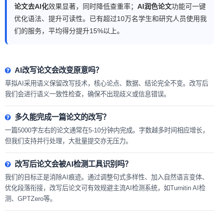
论文去AI化
效果显著，同时降低查重率；
AI润色论文
功能可一键
优化语法、提升可读性。已有超过10万名学生和研究人员使用我
们的服务，平均得分提升15%以上。
AI改写论文会改变原意吗？
草拟AI采用语义保留改写技术，核心论点、数据、结论完全不变。改写后
我们会进行语义一致性检查，确保不出现歧义或信息错误。
多久能完成一篇论文的改写？
一篇5000字左右的论文通常在5-10分钟内完成。字数越多时间相应增长，
但我们支持并行处理，大批量提交亦无压力。
改写后论文会被AI检测工具识别吗？
我们的目标正是消除AI痕迹。通过调整句式多样性、加入自然语言变体、
优化段落衔接，改写后论文可有效规避主流AI检测系统，如Turnitin AI检
测、GPTZero等。