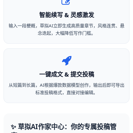
智能续写 & 灵感激发
输入一段梗概，草拟AI立即生成高质量章节，风格连贯、悬
念迭起，大幅降低写作门槛。
一键成文 & 提交投稿
从短篇到长篇，AI根据爆款数据模型创作，输出后即可导出
标准投稿格式，直接对接编辑。
✨ 草拟AI作家中心：你的专属投稿管