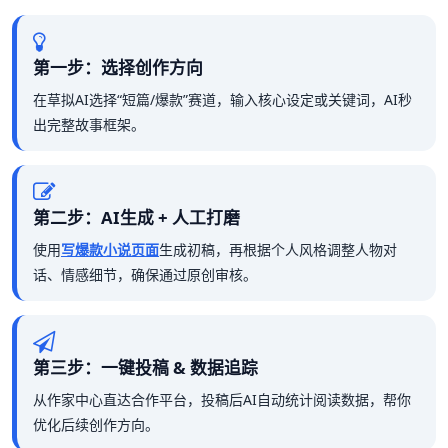
第一步：选择创作方向
在草拟AI选择“短篇/爆款”赛道，输入核心设定或关键词，AI秒
出完整故事框架。
第二步：AI生成 + 人工打磨
使用
写爆款小说页面
生成初稿，再根据个人风格调整人物对
话、情感细节，确保通过原创审核。
第三步：一键投稿 & 数据追踪
从作家中心直达合作平台，投稿后AI自动统计阅读数据，帮你
优化后续创作方向。