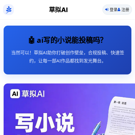
草拟AI
登录
注册
🤖 ai写的小说能投稿吗？
当然可以！草拟AI助你打破创作壁垒，合规投稿、快速签
约，让每一部AI作品都找到发光舞台。