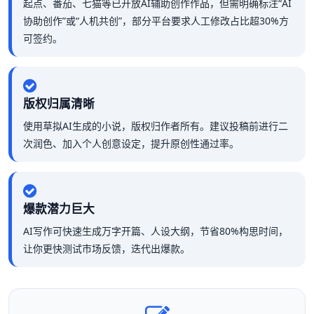
起点、番茄、七猫等已开放AI辅助创作作品，但需明确标注“AI
协助创作”或“人机共创”，部分平台要求人工修改占比超30%方
可签约。
版权归属清晰
使用草拟AI生成的小说，版权归作者所有。建议投稿前进行二
次润色、加入个人创意设定，提升原创性通过率。
爆款潜力巨大
AI写作可快速生成万字开篇、人设大纲，节省80%构思时间，
让你更快测试市场反馈，迭代出爆款。