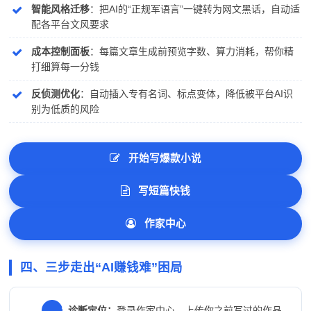
智能风格迁移
：把AI的“正规军语言”一键转为网文黑话，自动适
配各平台文风要求
成本控制面板
：每篇文章生成前预览字数、算力消耗，帮你精
打细算每一分钱
反侦测优化
：自动插入专有名词、标点变体，降低被平台AI识
别为低质的风险
开始写爆款小说
写短篇快钱
作家中心
四、三步走出“AI赚钱难”困局
1
诊断定位：
登录作家中心，上传你之前写过的作品