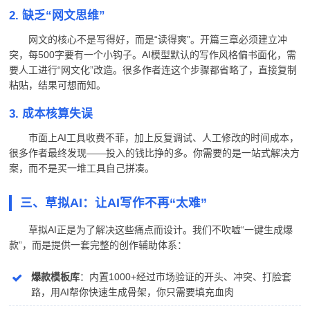
2. 缺乏“网文思维”
网文的核心不是写得好，而是“读得爽”。开篇三章必须建立冲
突，每500字要有一个小钩子。AI模型默认的写作风格偏书面化，需
要人工进行“网文化”改造。很多作者连这个步骤都省略了，直接复制
粘贴，结果可想而知。
3. 成本核算失误
市面上AI工具收费不菲，加上反复调试、人工修改的时间成本，
很多作者最终发现——投入的钱比挣的多。你需要的是一站式解决方
案，而不是买一堆工具自己拼凑。
三、草拟AI：让AI写作不再“太难”
草拟AI正是为了解决这些痛点而设计。我们不吹嘘“一键生成爆
款”，而是提供一套完整的创作辅助体系：
爆款模板库
：内置1000+经过市场验证的开头、冲突、打脸套
路，用AI帮你快速生成骨架，你只需要填充血肉