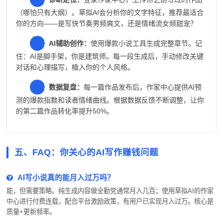
（哪怕只有大纲）。草拟AI会分析你的文字特征，推荐最适合
你的方向——是写快节奏男频爽文，还是情绪流女频甜宠？
2
AI辅助创作：
使用爆款小说工具生成完整章节。记
住：AI是脚手架，你是建筑师。每一段生成后，手动修改关键
对话和心理描写，植入你的个人风格。
3
数据复盘：
每一篇作品发布后，作家中心提供AI预
测的爆款指数和读者情绪曲线。根据数据反馈不断调整，让你
的第二篇作品转化率提升50%。
五、FAQ：你关心的AI写作赚钱问题
AI写小说真的能月入过万吗？
能，但需要策略。纯生成内容做全勤党通常月入几百；使用草拟AI的作家
中心进行付费连载，配合平台激励政策，有用户已实现月入过万。核心是
质量+更新频率。