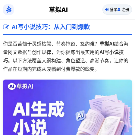
草拟AI
登录
注册
AI写小说技巧：从入门到爆款
你是否苦恼于灵感枯竭、节奏拖沓、签约难？
草拟AI
结合海
量网文数据与创作规律，为你提炼出最实用的
AI写小说技
巧
。以下方法覆盖大纲构建、角色塑造、高潮节奏，让你的
作品在短期内完成从废稿到付费爆款的蜕变。