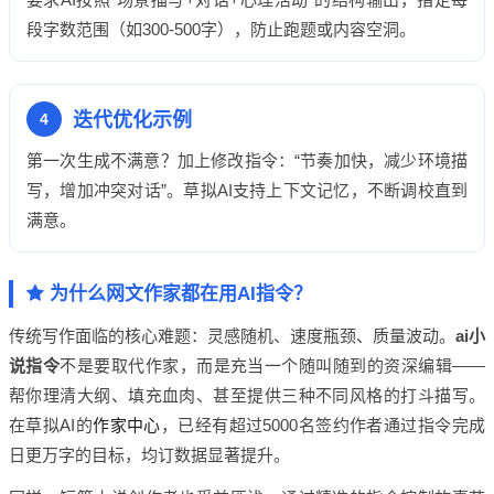
段字数范围（如300-500字），防止跑题或内容空洞。
迭代优化示例
4
第一次生成不满意？加上修改指令：“节奏加快，减少环境描
写，增加冲突对话”。草拟AI支持上下文记忆，不断调校直到
满意。
为什么网文作家都在用AI指令？
传统写作面临的核心难题：灵感随机、速度瓶颈、质量波动。
ai小
说指令
不是要取代作家，而是充当一个随叫随到的资深编辑——
帮你理清大纲、填充血肉、甚至提供三种不同风格的打斗描写。
在草拟AI的
作家中心
，已经有超过5000名签约作者通过指令完成
日更万字的目标，均订数据显著提升。