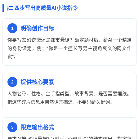
四步写出高质量AI小说指令
明确创作目标
1
你要写玄幻逆袭还是都市悬疑？确定题材后，给AI一个精准
的身份设定，例：“你是一个擅长写男主视角爽文的网文作
家”。
提供核心要素
2
人物名称、性格、金手指类型、故事背景、是否需要埋线。
把这些碎片信息用自然语言描述，不要只给关键词。
限定输出格式
3
要求AI按照“场景描写+对话+心理活动”的结构输出，指定每