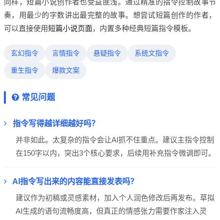
同样，短篇小说创作者也受益匪浅。通过精准的指令控制故事节
奏，用最少的字数讲出最完整的故事。想尝试短篇创作的作者，
可以直接使用
短篇小说页面
，内置多种经典短篇指令模板。
玄幻指令
言情指令
悬疑指令
系统文指令
重生指令
爆款文案
常见问题
指令写得越详细越好吗？
并非如此。太复杂的指令会让AI抓不住重点。建议主指令控制
在150字以内，突出3个核心要求，后续用补充指令微调即可。
AI指令写出来的内容能直接发表吗？
建议作为初稿或灵感素材，加入个人润色修改后再发布。草拟
AI生成的语句流畅度高，但真正的情感张力需要作家注入灵