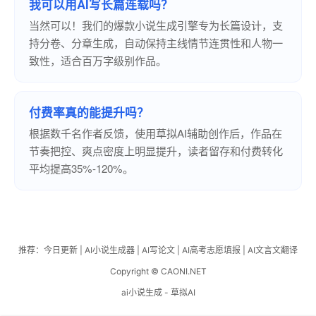
我可以用AI写长篇连载吗？
当然可以！我们的爆款小说生成引擎专为长篇设计，支
持分卷、分章生成，自动保持主线情节连贯性和人物一
致性，适合百万字级别作品。
付费率真的能提升吗？
根据数千名作者反馈，使用草拟AI辅助创作后，作品在
节奏把控、爽点密度上明显提升，读者留存和付费转化
平均提高35%-120%。
推荐：
今日更新
|
AI小说生成器
|
AI写论文
|
AI高考志愿填报
|
AI文言文翻译
Copyright © CAONI.NET
ai小说生成 - 草拟AI