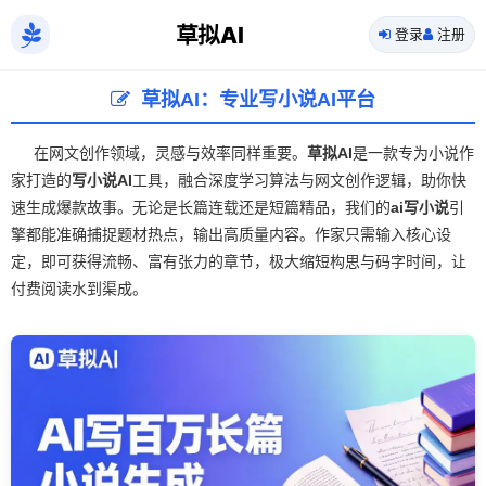
草拟AI
登录
注册
草拟AI：专业写小说AI平台
在网文创作领域，灵感与效率同样重要。
草拟AI
是一款专为小说作
家打造的
写小说AI
工具，融合深度学习算法与网文创作逻辑，助你快
速生成爆款故事。无论是长篇连载还是短篇精品，我们的
ai写小说
引
擎都能准确捕捉题材热点，输出高质量内容。作家只需输入核心设
定，即可获得流畅、富有张力的章节，极大缩短构思与码字时间，让
付费阅读水到渠成。