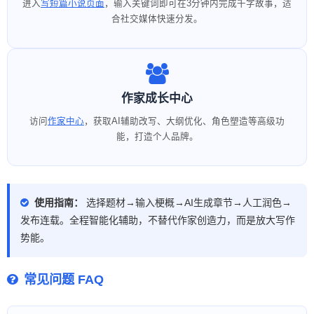
进入
写短篇小说页面
，输入关键词即可在3分钟内完成千字故事，适
合社交媒体快速分发。
作家成长中心
访问
作家中心
，获取AI辅助改写、大纲优化、角色塑造等高级功
能，打造个人品牌。
使用指南：
选择题材→输入梗概→AI生成章节→人工润色→
发布连载。全程智能化辅助，不替代作家创造力，而是放大写作
势能。
常见问题 FAQ