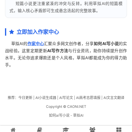
短篇小说更注重紧凑的冲突与反转。利用草拟AI的短篇模
式，输入核心矛盾即可生成悬念迭起的完整故事。
立即加入作家中心
草拟AI的
作家中心
汇聚众多网文创作者，分享
如何AI写小说
的实
战经验。这里定期更新
AI写作方法
与行业资讯，助你持续提升创作
水平。无论你追求爆款还是个人风格，草拟AI都能成为你的得力助
手。
推荐：
今日更新
|
AI小说生成器
|
AI写论文
|
AI高考志愿填报
|
AI文言文翻译
Copyright © CAONI.NET
如何ai写小说 - 草拟AI