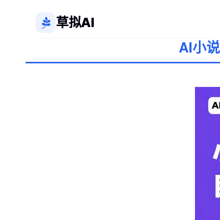
草拟AI
AI小