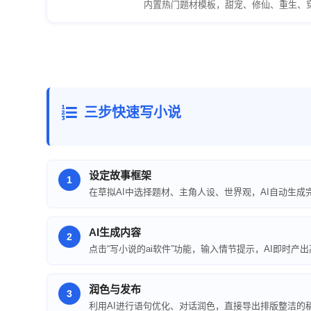
内置热门题材模板，甜宠、修仙、重生、
三步快速写小说
设定故事框架
1
在草拟AI中选择题材、主角人设、世界观，AI自动生成
AI生成内容
2
点击“写小说的ai软件”功能，输入情节提示，AI即时产
润色与发布
3
利用AI进行语句优化、对话润色，直接导出排版整洁的