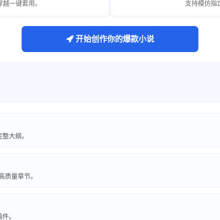
穿越一键套用。
支持模仿指
开始创作你的爆款小说
完整大纲。
出高质量章节。
稿件。