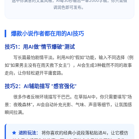
选中你满意的文案风格，AI每30秒输出一章2000字稿，你只需微
调润色即可发布。
爆款小说作者都在用的AI技巧
技巧1：用AI做“情节爆破”测试
写长篇最怕剧情平淡。利用AI的“假如”功能，输入不同选择（例
如“如果男主没有在雨天救下女主”），AI会生成3种截然不同的故事
走向，让你轻松避开平庸套路。
技巧2：AI辅助描写 “感官强化”
很多作者反映环境描写干巴巴。在草拟AI中，你只需要填写“场
景：夜晚森林”，AI会自动补充光影、气味、声音等细节，让氛围感
瞬间拉满。
进阶玩法：
将你喜欢的经典小说段落粘贴进AI，让它模仿