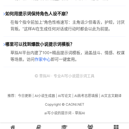
如何用提示词保持角色人设不崩？
在每个指令前加上“角色性格速写：主角话少但毒舌，护短，讨厌
背叛。”这样AI在生成任何对话或行动时都会以此为前提。
哪里可以找到爆款小说提示词模板？
草拟AI平台内建了100+精品提示词模板，涵盖战斗、情感、权谋
等场景。访问
作家中心
即可一键套用。
草拟AI · 专业AI写小说提示词工具
推荐：
今日更新
|
AI小说生成器
|
AI写论文
|
AI高考志愿填报
|
AI文言文翻译
Copyright © CAONI.NET
ai写小说的提示词 - 草拟AI