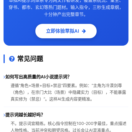
草拟AI提示词体系专为网文作者研发，覆盖系统流、重生、
穿书、都市、玄幻等热门题材。输入指令，三秒生成章纲，
十分钟产出完整章节。
立即体验草拟AI
常见问题
如何写出高质量的AI小说提示词？
遵循“角色+场景+目标+禁忌”四要素。例如：“主角为冷漠剑尊
（角色），在宗门大比（场景）中隐藏实力（目标），不能暴露
真实修为（禁忌）”。这样AI生成内容更精准。
提示词越长越好吗？
不。提示词宜精练。核心指令控制在100-200字最佳，重点描述
人物性格、当前冲突和期望风格。过长会让AI混淆重点。