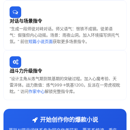
对话与场景指令
“生成一段师徒对峙对话。师父语气：恨铁不成钢。徒弟语
气：倔强但内心动摇。场景：雨夜山洞。加入环境描写烘托气
氛。” 前往
短篇小说页面
获取更多场景指令。
战斗力升级指令
“设计主角从炼气期到筑基期的突破过程。加入心魔考验、天
雷淬体。战力数值：炼气999→筑基1200。反派在一旁虎视眈
眈。” 访问
作家中心
解锁完整指令库。
开始创作你的爆款小说