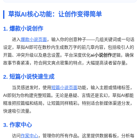
草拟AI核心功能：让创作变得简单
1. 爆款小说创作
进入
爆款小说页面
，输入你的创意种子——几组关键词或一句话
设定，草拟AI即可在数秒内生成数万字的前几章内容，包括吸引人的
开篇、冲突升级以及悬念设置。平台深度优化
ai小说创作
逻辑，确保
故事节奏紧凑，符合网文爽点密集的特点，大幅提高读者留存量。
2. 短篇小说快速生成
当灵感迸发时，使用
短篇小说页面
功能，输入主题或情绪标签，
AI即刻为你构建完整短篇。无论是悬疑、言情还是玄幻，草拟AI都能
精准把控篇幅和结局，让短篇同样精彩。特别适合新媒体渠道分发，
快速吸引流量。
3. 作家中心
访问
作家中心
，管理你的所有作品。这里提供数据看板，分析每