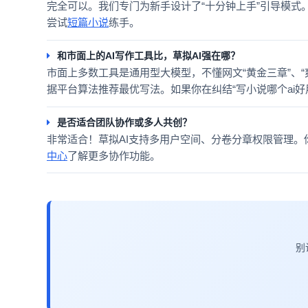
完全可以。我们专门为新手设计了“十分钟上手”引导模式
尝试
短篇小说
练手。
和市面上的AI写作工具比，草拟AI强在哪？
市面上多数工具是通用型大模型，不懂网文“黄金三章”、“
据平台算法推荐最优写法。如果你在纠结“写小说哪个ai好
是否适合团队协作或多人共创？
非常适合！草拟AI支持多用户空间、分卷分章权限管理。
中心
了解更多协作功能。
别