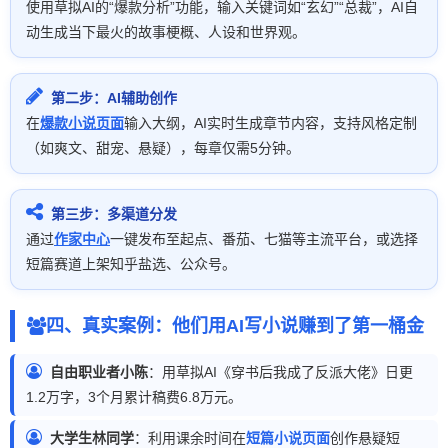
使用草拟AI的“爆款分析”功能，输入关键词如“玄幻”“总裁”，AI自
动生成当下最火的故事梗概、人设和世界观。
第二步：AI辅助创作
在
爆款小说页面
输入大纲，AI实时生成章节内容，支持风格定制
（如爽文、甜宠、悬疑），每章仅需5分钟。
第三步：多渠道分发
通过
作家中心
一键发布至起点、番茄、七猫等主流平台，或选择
短篇赛道上架知乎盐选、公众号。
四、真实案例：他们用AI写小说赚到了第一桶金
自由职业者小陈
：用草拟AI《穿书后我成了反派大佬》日更
1.2万字，3个月累计稿费6.8万元。
大学生林同学
：利用课余时间在
短篇小说页面
创作悬疑短