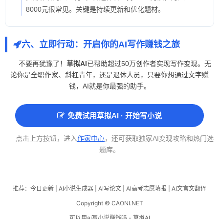
8000元很常见。关键是持续更新和优化题材。
六、立即行动：开启你的AI写作赚钱之旅
不要再犹豫了！
草拟AI
已帮助超过50万创作者实现写作变现。无
论你是全职作家、斜杠青年，还是退休人员，只要你想通过文字赚
钱，AI就是你最强的助手。
免费试用草拟AI · 开始写小说
点击上方按钮，进入
作家中心
，还可获取独家AI变现攻略和热门选
题库。
推荐：
今日更新
|
AI小说生成器
|
AI写论文
|
AI高考志愿填报
|
AI文言文翻译
Copyright © CAONI.NET
可以用ai写小说赚钱吗 - 草拟AI