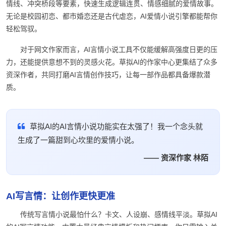
情线、冲突桥段等要素，快速生成逻辑连贯、情感细腻的爱情故事。
无论是校园初恋、都市婚恋还是古代虐恋，AI爱情小说引擎都能帮你
轻松驾驭。
对于网文作家而言，AI言情小说工具不仅能缓解高强度日更的压
力，还能提供意想不到的灵感火花。草拟AI的作家中心更集结了众多
资深作者，共同打磨AI言情创作技巧，让每一部作品都具备爆款潜
质。
草拟AI的AI言情小说功能实在太强了！我一个念头就
生成了一篇甜到心坎里的爱情小说。
—— 资深作家 林陌
AI写言情：让创作更快更准
传统写言情小说最怕什么？卡文、人设崩、感情线平淡。草拟AI