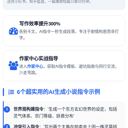
适合小红书、知乎盐选，一篇爆款短篇只需10分钟。
写作效率提升300%
告别卡文，AI指令一秒生成段落，专注于剧情构思而非打
字。
作家中心实战指导
进入
作家中心
，获取AI指令模板、避坑指南与同行交流，
少走弯路。
6个超实用的AI生成小说指令示例
世界观构建指令
：'生成一个东方玄幻世界的设定，包括
灵气体系、宗门等级、妖兽分布'
冲突引入指令
：'写出两个主角在拍卖会上因一株灵草结