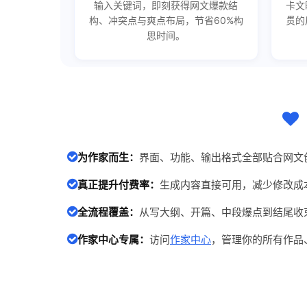
输入关键词，即刻获得网文爆款结
卡文
构、冲突点与爽点布局，节省60%构
贯的
思时间。
为作家而生：
界面、功能、输出格式全部贴合网文
真正提升付费率：
生成内容直接可用，减少修改成
全流程覆盖：
从写大纲、开篇、中段爆点到结尾收
作家中心专属：
访问
作家中心
，管理你的所有作品